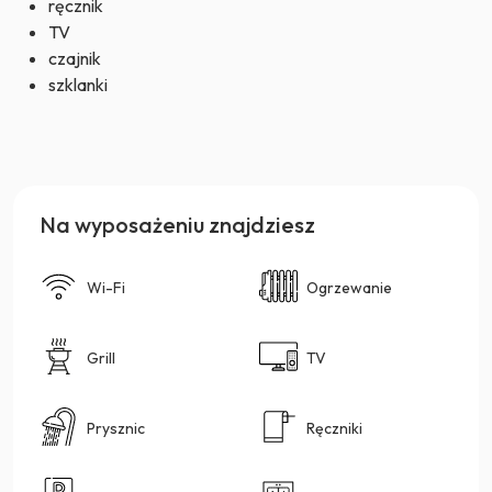
ręcznik
TV
czajnik
szklanki
Na wyposażeniu znajdziesz
Wi-Fi
Ogrzewanie
Grill
TV
Prysznic
Ręczniki