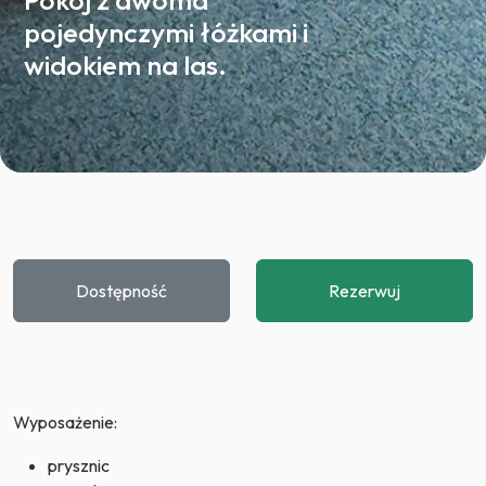
Pokój z dwoma
pojedynczymi łóżkami i
widokiem na las.
Dostępność
Rezerwuj
Wyposażenie:
prysznic