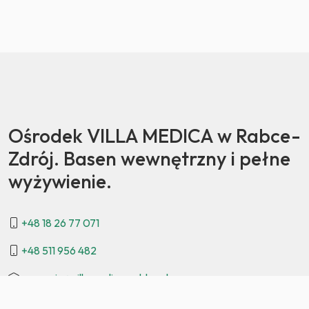
Ośrodek VILLA MEDICA w Rabce-
Zdrój. Basen wewnętrzny i pełne
wyżywienie.
+48 18 26 77 071
+48 511 956 482
recepcja@villamedica-rabka.pl