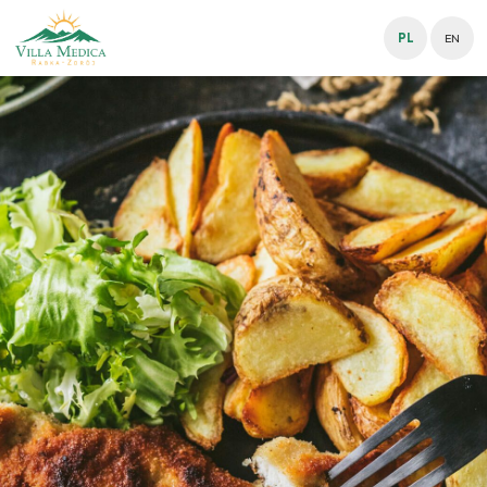
PL
EN