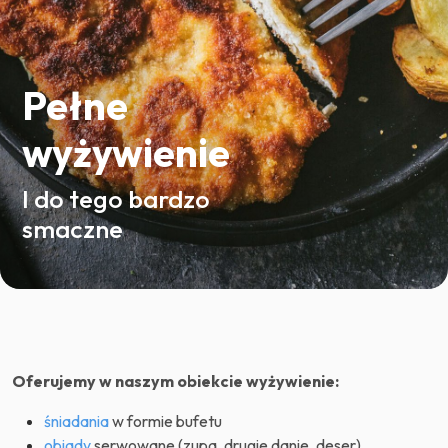
Pełne
wyżywienie
I do tego bardzo
smaczne
Oferujemy w naszym obiekcie wyżywienie:
śniadania
w formie bufetu
obiady
serwowane (zupa, drugie danie, deser)